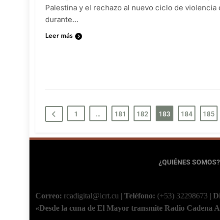
Palestina y el rechazo al nuevo ciclo de violencia
durante…
Leer más
1
…
181
182
183
184
185
¿QUIÉNES SOMOS?
Correo:
rcadigital@icrt.cu
|
Teléfono:
(+53) 32298673
|
D
«Desde la cuna de El Mayor transmite Radio Cadena