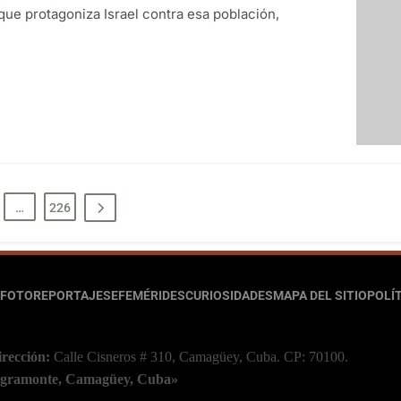
 que protagoniza Israel contra esa población,
…
226
FOTOREPORTAJES
EFEMÉRIDES
CURIOSIDADES
MAPA DEL SITIO
POLÍT
irección:
Calle Cisneros # 310, Camagüey, Cuba.
CP: 70100.
 Agramonte, Camagüey, Cuba»