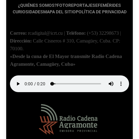
¿QUIÉNES SOMOS?
FOTOREPORTAJES
EFEMÉRIDES
CURIOSIDADES
MAPA DEL SITIO
POLÍTICA DE PRIVACIDAD
Correo:
rcadigital@icrt.cu
|
Teléfono:
(+53) 32298673
|
Dirección:
Calle Cisneros # 310, Camagüey, Cuba.
CP:
70100.
«Desde la cuna de El Mayor transmite Radio Cadena
Agramonte, Camagüey, Cuba»