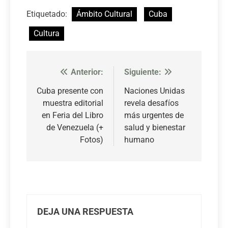
Etiquetado:
Ámbito Cultural
Cuba
Cultura
Anterior:
Siguiente:
Navegación
de
Cuba presente con
Naciones Unidas
muestra editorial
revela desafíos
entradas
en Feria del Libro
más urgentes de
de Venezuela (+
salud y bienestar
Fotos)
humano
DEJA UNA RESPUESTA