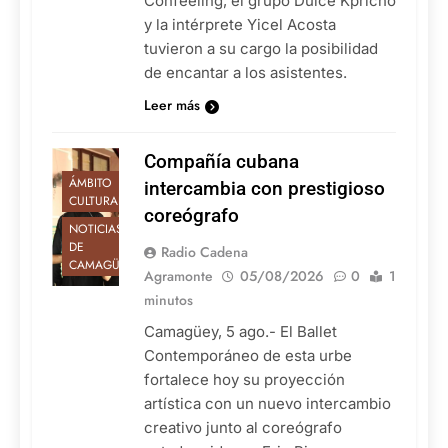
Confeeling, el grupo Dulce Kpricho
y la intérprete Yicel Acosta
tuvieron a su cargo la posibilidad
de encantar a los asistentes.
Leer más
Compañía cubana
ÁMBITO
intercambia con prestigioso
CULTURAL
coreógrafo
NOTICIAS
DE
Radio Cadena
CAMAGÜEY
Agramonte
05/08/2026
0
1
minutos
Camagüey, 5 ago.- El Ballet
Contemporáneo de esta urbe
fortalece hoy su proyección
artística con un nuevo intercambio
creativo junto al coreógrafo