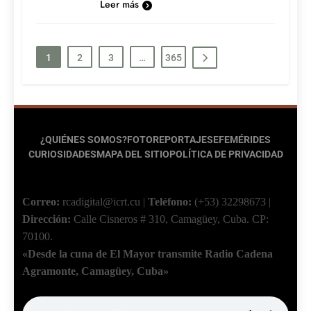
Leer más
1
2
3
…
365
¿QUIÉNES SOMOS?
FOTOREPORTAJES
EFEMÉRIDES
CURIOSIDADES
MAPA DEL SITIO
POLÍTICA DE PRIVACIDAD
Correo:
rcadigital@icrt.cu
|
Teléfono:
(+53) 32298673
|
Dirección:
Calle Cisneros # 310, Camagüey, Cuba.
CP:
70100.
«Desde la cuna de El Mayor transmite Radio Cadena
Agramonte, Camagüey, Cuba»