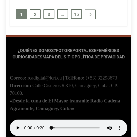
1
2
3
…
15
¿QUIÉNES SOMOS?
FOTOREPORTAJES
EFEMÉRIDES
CURIOSIDADES
MAPA DEL SITIO
POLÍTICA DE PRIVACIDAD
Correo:
rcadigital@icrt.cu
|
Teléfono:
(+53) 32298673
|
Dirección:
Calle Cisneros # 310, Camagüey, Cuba.
CP:
70100.
«Desde la cuna de El Mayor transmite Radio Cadena
Agramonte, Camagüey, Cuba»