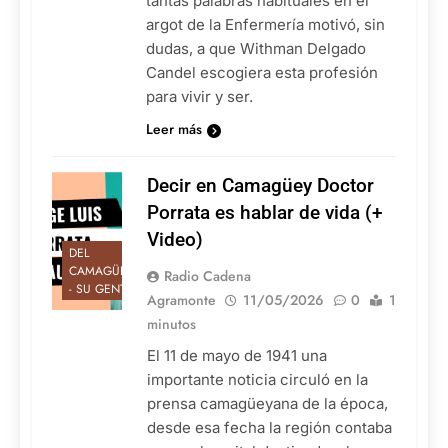
tantas palabras habituales en el
argot de la Enfermería motivó, sin
dudas, a que Withman Delgado
Candel escogiera esta profesión
para vivir y ser.
Leer más
Decir en Camagüey Doctor
Porrata es hablar de vida (+
Video)
DEL
CAMAGÜEY
Radio Cadena
- SU GENTE
Agramonte
11/05/2026
0
1
minutos
El 11 de mayo de 1941 una
importante noticia circuló en la
prensa camagüeyana de la época,
desde esa fecha la región contaba