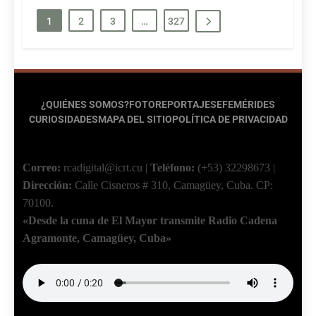
1
2
3
…
327
¿QUIÉNES SOMOS?
FOTOREPORTAJES
EFEMÉRIDES
CURIOSIDADES
MAPA DEL SITIO
POLÍTICA DE PRIVACIDAD
Correo:
rcadigital@icrt.cu
|
Teléfono:
(+53) 32298673
|
Dirección:
Calle Cisneros # 310, Camagüey, Cuba.
CP:
70100.
«Desde la cuna de El Mayor transmite Radio Cadena
Agramonte, Camagüey, Cuba»