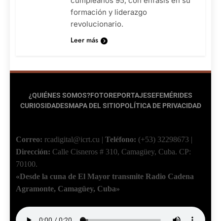
cumpleaños 95, con énfasis en su
formación y liderazgo
revolucionario.
Leer más
¿QUIÉNES SOMOS?
FOTOREPORTAJES
EFEMÉRIDES
CURIOSIDADES
MAPA DEL SITIO
POLÍTICA DE PRIVACIDAD
Correo:
rcadigital@icrt.cu
|
Teléfono:
(+53) 32298673
|
Dirección:
Calle Cisneros # 310, Camagüey, Cuba.
CP:
70100.
«Desde la cuna de El Mayor transmite Radio Cadena
Agramonte, Camagüey, Cuba»