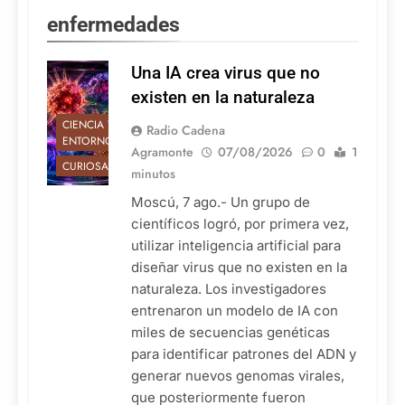
enfermedades
Una IA crea virus que no
existen en la naturaleza
CIENCIA Y
Radio Cadena
ENTORNO
Agramonte
07/08/2026
0
1
CURIOSAS
minutos
Moscú, 7 ago.- Un grupo de
científicos logró, por primera vez,
utilizar inteligencia artificial para
diseñar virus que no existen en la
naturaleza. Los investigadores
entrenaron un modelo de IA con
miles de secuencias genéticas
para identificar patrones del ADN y
generar nuevos genomas virales,
que posteriormente fueron