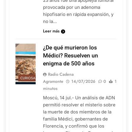
23 años fue una apoplejía tumoral
provocada por un adenoma
hipofisario en rápida expansión, y
no la…
Leer más
¿De qué murieron los
Médici? Resuelven un
enigma de 500 años
Radio Cadena
CURIOSAS
Agramonte
14/07/2026
0
1
minutos
Moscú, 14 jul.- Un análisis de ADN
permitió resolver el misterio sobre
la muerte de dos miembros de la
familia Médici, gobernantes de
Florencia, y confirmó que los