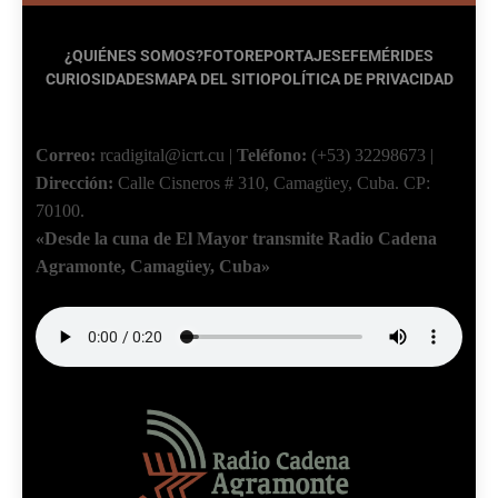
¿QUIÉNES SOMOS?
FOTOREPORTAJES
EFEMÉRIDES
CURIOSIDADES
MAPA DEL SITIO
POLÍTICA DE PRIVACIDAD
Correo:
rcadigital@icrt.cu
|
Teléfono:
(+53) 32298673
|
Dirección:
Calle Cisneros # 310, Camagüey, Cuba.
CP:
70100.
«Desde la cuna de El Mayor transmite Radio Cadena
Agramonte, Camagüey, Cuba»