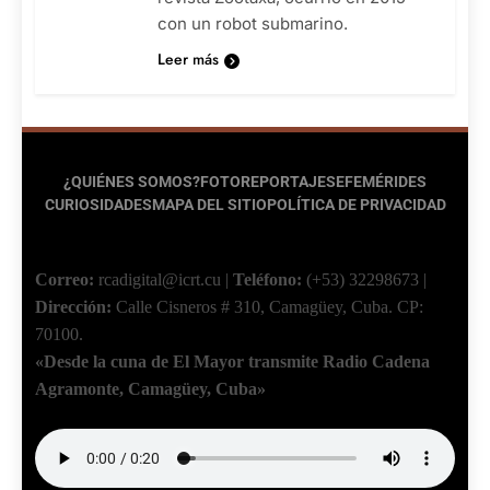
con un robot submarino.
Leer más
¿QUIÉNES SOMOS?
FOTOREPORTAJES
EFEMÉRIDES
CURIOSIDADES
MAPA DEL SITIO
POLÍTICA DE PRIVACIDAD
Correo:
rcadigital@icrt.cu
|
Teléfono:
(+53) 32298673
|
Dirección:
Calle Cisneros # 310, Camagüey, Cuba.
CP:
70100.
«Desde la cuna de El Mayor transmite Radio Cadena
Agramonte, Camagüey, Cuba»