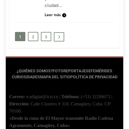
ciudad…
Leer más
1
2
3
¿QUIÉNES SOMOS?
FOTOREPORTAJES
EFEMÉRIDES
CURIOSIDADES
MAPA DEL SITIO
POLÍTICA DE PRIVACIDAD
Correo:
rcadigital@icrt.cu
|
Teléfono:
(+53) 32298673
|
Dirección:
Calle Cisneros # 310, Camagüey, Cuba.
CP:
70100.
«Desde la cuna de El Mayor transmite Radio Cadena
Agramonte, Camagüey, Cuba»