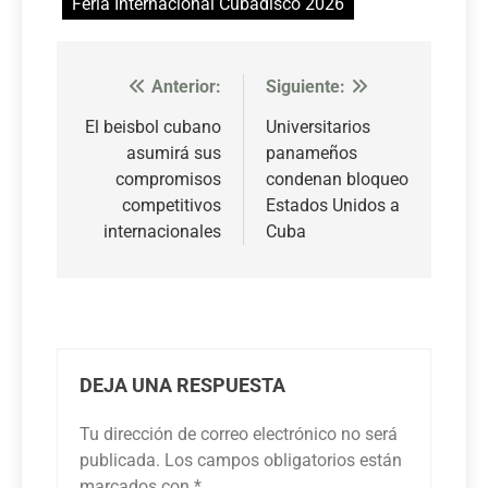
Feria Internacional Cubadisco 2026
Anterior:
Siguiente:
Navegación
de
El beisbol cubano
Universitarios
asumirá sus
panameños
entradas
compromisos
condenan bloqueo
competitivos
Estados Unidos a
internacionales
Cuba
DEJA UNA RESPUESTA
Tu dirección de correo electrónico no será
publicada.
Los campos obligatorios están
marcados con
*