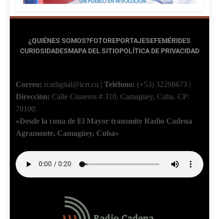
¿QUIÉNES SOMOS?
FOTOREPORTAJES
EFEMÉRIDES
CURIOSIDADES
MAPA DEL SITIO
POLÍTICA DE PRIVACIDAD
Correo:
rcadigital@icrt.cu
|
Teléfono:
(+53) 32298673
|
Dirección:
Calle Cisneros # 310, Camagüey, Cuba.
CP:
70100.
«Desde la cuna de El Mayor transmite Radio Cadena
Agramonte, Camagüey, Cuba»