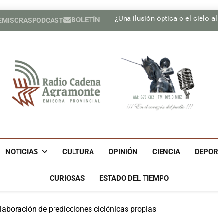
Presen
¿Una ilusión óptica o el cielo a
BOLETÍN
 EMISORAS
PODCAST
Se adoptan medidas para g
Realizan Expo Innovación M
Presen
¿Una ilusión óptica o el cielo a
Se adoptan medidas para g
Realizan Expo Innovación M
Radio Cadena Agra
Radio Cadena Agramonte, Emisora Provincial De Camagüe
Cu
NOTICIAS
CULTURA
OPINIÓN
CIENCIA
DEPOR
CURIOSAS
ESTADO DEL TIEMPO
laboración de predicciones ciclónicas propias