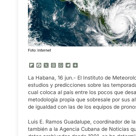
Foto: Internet
Flipboard
Facebook
X
Threads
WhatsApp
Telegram
Compartir
La Habana, 16 jun.- El Instituto de Meteoro
estudios y predicciones sobre las temporadas
cual coloca al país entre los pocos que desa
metodología propia que sobresale por sus al
de igualdad con las de los equipos de pronos
Luis E. Ramos Guadalupe, coordinador de la
también a la Agencia Cubana de Noticias que