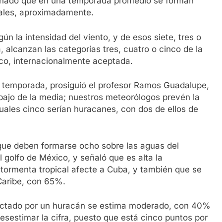
minado que en una temporada promedio se forman
cales, aproximadamente.
ún la intensidad del viento, y de esos siete, tres o
, alcanzan las categorías tres, cuatro o cinco de la
co, internacionalmente aceptada.
l temporada, prosiguió el profesor Ramos Guadalupe,
bajo de la media; nuestros meteorólogos prevén la
cuales cinco serían huracanes, con dos de ellos de
 que deben formarse ocho sobre las aguas del
 golfo de México, y señaló que es alta la
 tormenta tropical afecte a Cuba, y también que se
 Caribe, con 65%.
 afectado por un huracán se estima moderado, con 40%
sestimar la cifra, puesto que está cinco puntos por