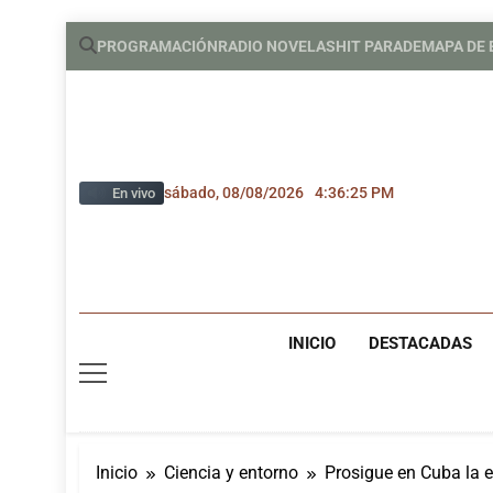
Saltar
PROGRAMACIÓN
RADIO NOVELAS
HIT PARADE
MAPA DE
al
contenido
sábado, 08/08/2026
4:36:27 PM
En vivo
INICIO
DESTACADAS
Inicio
Ciencia y entorno
Prosigue en Cuba la e