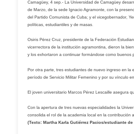
Camagüey, 4 sep.- La Universidad de Camagüey desarroll
de Marzo, de la sede Ignacio Agramonte, con la presenci
del Partido Comunista de Cuba; y el vicegobernador, Y
políticas, estudiantiles y de masas.
Osiris Pérez Cruz, presidente de la Federación Estudianti
vicerrectora de la institución agramontina, dieron la bi
y los exhortaron a continuar formándose como buenos p
Por otra parte, tres estudiantes de nuevo ingreso en la 
período de Servicio Militar Femenino y por su vínculo e
El joven universitario Marcos Pérez Lescaille asegura que
Con la apertura de tres nuevas especialidades la Uni
consolida el rol de la academia local en la contribución 
(Texto: Martha Karla Gutiérrez Pacios/estudiante d