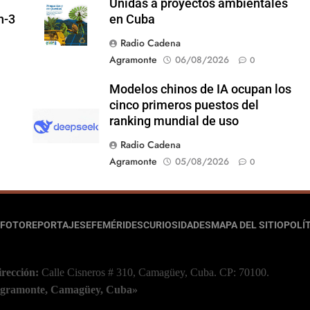
Unidas a proyectos ambientales
n-3
en Cuba
Radio Cadena
Agramonte
06/08/2026
0
Modelos chinos de IA ocupan los
cinco primeros puestos del
ranking mundial de uso
Radio Cadena
Agramonte
05/08/2026
0
FOTOREPORTAJES
EFEMÉRIDES
CURIOSIDADES
MAPA DEL SITIO
POLÍT
irección:
Calle Cisneros # 310, Camagüey, Cuba.
CP: 70100.
 Agramonte, Camagüey, Cuba»