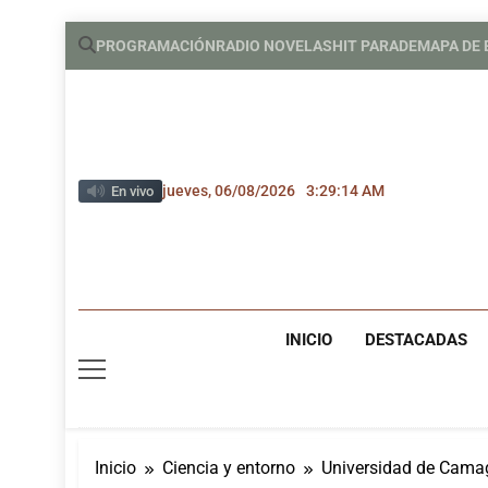
Saltar
PROGRAMACIÓN
RADIO NOVELAS
HIT PARADE
MAPA DE
al
contenido
jueves, 06/08/2026
3:29:15 AM
En vivo
INICIO
DESTACADAS
Inicio
Ciencia y entorno
Universidad de Camag