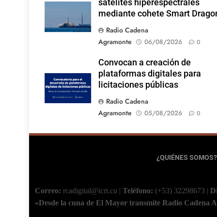
satélites hiperespectrales
mediante cohete Smart Drago
Radio Cadena
Agramonte
06/08/2026
0
Convocan a creación de
plataformas digitales para
licitaciones públicas
Radio Cadena
Agramonte
05/08/2026
0
¿QUIÉNES SOMOS?
Correo:
rcadigital@icrt.cu
|
Teléfono:
(+53) 32298673
|
D
«Desde la cuna de El Mayor transmite Radio Cadena