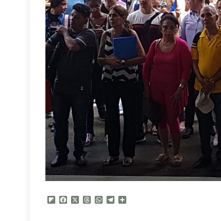
Flipboard
Facebook
X
Threads
WhatsApp
Telegram
Compartir