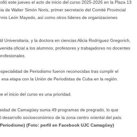
ó este jueves el acto de inicio del curso 2025-2026 en la Plaza 13
a de Walter Simón Noris, primer secretario del Comité Provincial
ennis León Mayedo, así como otros líderes de organizaciones
l Universitaria, y la doctora en ciencias Alicia Rodríguez Gregorich,
envenida oficial a los alumnos, profesores y trabajadores no docentes
rofesionales.
especialidad de Periodismo fueron reconocidas tras cumplir el
n esa etapa con la Unión de Periodistas de Cuba en la región.
 el inicio del curso es una prioridad.
versidad de Camagüey suma 49 programas de pregrado, lo que
al desarrollo socioeconómico de la zona centro oriental del país.
e Periodismo) (Foto: perfil en Facebook UJC Camagüey)