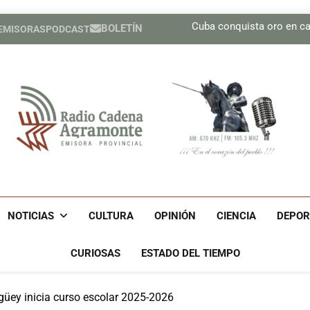
China pone en órbita dos 
Cuba conquista oro en c
BOLETÍN
 EMISORAS
PODCAST
Relatores de la ONU exigen a E
Juventud camagüeyana inmersa
China pone en órbita dos 
Cuba conquista oro en c
Relatores de la ONU exigen a E
Juventud camagüeyana inmersa
Radio Cadena Agra
Radio Cadena Agramonte, Emisora Provincial De Camagüe
Cu
NOTICIAS
CULTURA
OPINIÓN
CIENCIA
DEPOR
CURIOSAS
ESTADO DEL TIEMPO
üey inicia curso escolar 2025-2026