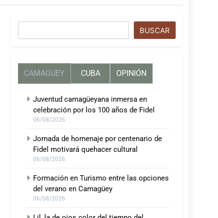
Buscar
BUSCAR
CAMAGUEY
CUBA
OPINIÓN
Juventud camagüeyana inmersa en
celebración por los 100 años de Fidel
06/08/2026
Jornada de homenaje por centenario de
Fidel motivará quehacer cultural
06/08/2026
Formación en Turismo entre las opciones
del verano en Camagüey
06/08/2026
Lil, la de ojos color del tiempo del