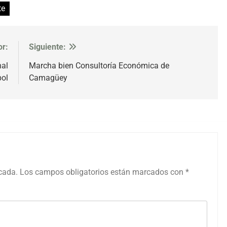
te
or:
Siguiente:
nal
Marcha bien Consultoría Económica de
bol
Camagüey
icada.
Los campos obligatorios están marcados con
*