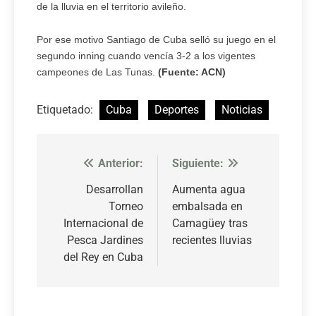
de la lluvia en el territorio avileño.
Por ese motivo Santiago de Cuba selló su juego en el
segundo inning cuando vencía 3-2 a los vigentes
campeones de Las Tunas.
(Fuente: ACN)
Etiquetado:
Cuba
Deportes
Noticias
Anterior:
Siguiente:
Navegación
de
Desarrollan
Aumenta agua
Torneo
embalsada en
entradas
Internacional de
Camagüey tras
Pesca Jardines
recientes lluvias
del Rey en Cuba