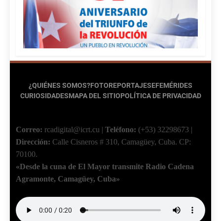
¿QUIÉNES SOMOS?
FOTOREPORTAJES
EFEMÉRIDES
CURIOSIDADES
MAPA DEL SITIO
POLÍTICA DE PRIVACIDAD
Correo:
rcadigital@icrt.cu
|
Teléfono:
(+53) 32298673
|
Dirección:
Calle Cisneros # 310, Camagüey, Cuba.
CP:
70100.
«Desde la cuna de El Mayor transmite Radio Cadena
Agramonte, Camagüey, Cuba»