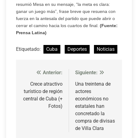
resumió Mesa en su mensaje, “la meta es clara:
ganar un juego más”, frase breve que resuena con
fuerza en la antesala del partido que puede abrir o
cerrar el camino hacia los cuartos de final.
(Fuente:
Prensa Latina)
Etiquetado:
Cuba
Deportes
Noticias
Anterior:
Siguiente:
Navegación
de
Crece atractivo
Una treintena de
turístico de región
actores
entradas
central de Cuba (+
económicos no
Fotos)
estatales han
concretado la
compra de divisas
de Villa Clara