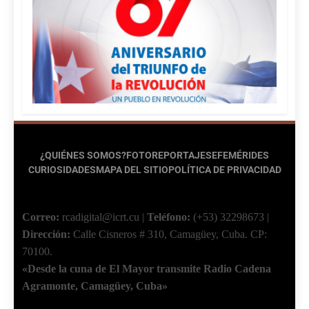
¿QUIÉNES SOMOS?
FOTOREPORTAJES
EFEMÉRIDES
CURIOSIDADES
MAPA DEL SITIO
POLÍTICA DE PRIVACIDAD
Correo:
rcadigital@icrt.cu
|
Teléfono:
(+53) 32298673
|
Dirección:
Calle Cisneros # 310, Camagüey, Cuba.
CP:
70100.
«Desde la cuna de El Mayor transmite Radio Cadena
Agramonte, Camagüey, Cuba»