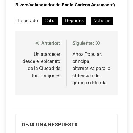
Rivero/colaborador de Radio Cadena Agramonte)
Etiquetado:
Cuba
Deportes
Noticias
Anterior:
Siguiente:
Navegación
de
Un atardecer
Arroz Popular,
desde el epicentro
principal
entradas
de la Ciudad de
alternativa para la
los Tinajones
obtención del
grano en Florida
DEJA UNA RESPUESTA