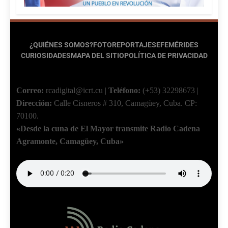
¿QUIÉNES SOMOS?
FOTOREPORTAJES
EFEMÉRIDES
CURIOSIDADES
MAPA DEL SITIO
POLÍTICA DE PRIVACIDAD
Correo:
rcadigital@icrt.cu
|
Teléfono:
(+53) 32298673
|
Dirección:
Calle Cisneros # 310, Camagüey, Cuba.
CP:
70100.
«Desde la cuna de El Mayor transmite Radio Cadena
Agramonte, Camagüey, Cuba»