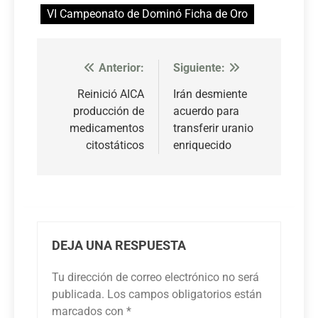
VI Campeonato de Dominó Ficha de Oro
Anterior:
Siguiente:
Navegación
de
Reinició AICA
Irán desmiente
producción de
acuerdo para
entradas
medicamentos
transferir uranio
citostáticos
enriquecido
DEJA UNA RESPUESTA
Tu dirección de correo electrónico no será
publicada.
Los campos obligatorios están
marcados con
*