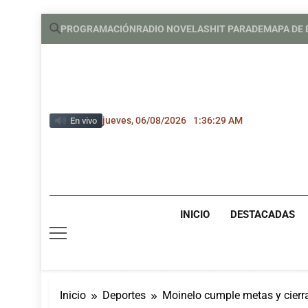
Saltar
PROGRAMACIÓN
RADIO NOVELAS
HIT PARADE
MAPA DE
al
contenido
jueves, 06/08/2026
1:36:31 AM
En vivo
INICIO
DESTACADAS
Inicio
Deportes
Moinelo cumple metas y cierr