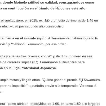
n,
donde Moinelo ratificó su calidad, consagrándose como
iva su contribución en el triunfo de Halcones este año.
, el vueltabajero, en 2025, exhibió promedio de limpias de 1.46 en
la efectividad por segundo año consecutivo.
ta marca en el circuito nipón
. Anteriormente, habían logrado la
arvish y Yoshinobu Yamamoto, por ese orden.
itos y apenas tres reveses, con Whip de 0.92 (primero en ese
a de carreras limpias (37).
Guarismos suficientes para
ña en la Liga Profesional Japonesa.
 cumple metas y llegan otras. “Quiero ganar el premio Eiji Sawamura,
l, pero no imposible”, apuntaba previo a la temporada. Veremos si
e.
ta –como abridor– efectividad de 1.66, en tanto 1.80 a lo largo de