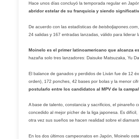
Hace unos días concluyó la temporada regular en Japó
abridor estelar de su franquicia y siendo significat
De acuerdo con las estadísticas de
beisboljapones.com
24 salidas y 167 entradas lanzadas, válido para liderar 
Moinelo es el primer latinoamericano que alcanza es
hazaña solo tres lanzadores: Daisuke Matsuzaka, Yu D
El balance de ganados y perdidos de Liván fue de 12 éx
orden), 172 ponches, 42 bases por bolas y la menor cifr
postularlo entre los candidatos al MPV de la campa
A base de talento, constancia y sacrificios, el pinareño
concedido al mejor pícher de la liga japonesa. Es difíci
otra vez sus sueños se hacen realidad sobre el diamant
En los dos últimos campeonatos en Japón, Moinelo osten