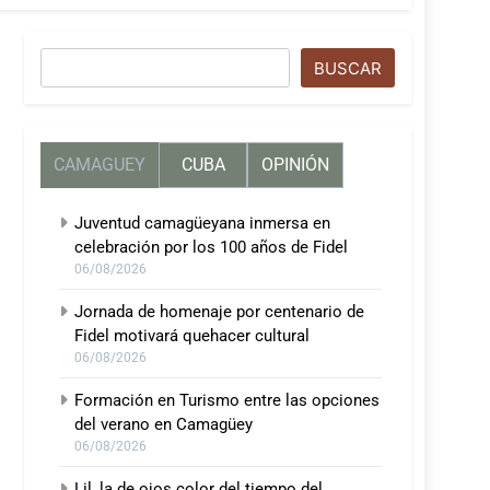
Buscar
BUSCAR
CAMAGUEY
CUBA
OPINIÓN
Juventud camagüeyana inmersa en
celebración por los 100 años de Fidel
06/08/2026
Jornada de homenaje por centenario de
Fidel motivará quehacer cultural
06/08/2026
Formación en Turismo entre las opciones
del verano en Camagüey
06/08/2026
Lil, la de ojos color del tiempo del