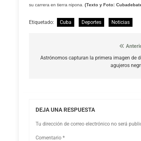
su carrera en tierra nipona.
(Texto y Foto: Cubadebat
Etiquetado:
Cuba
Deportes
Noticias
Anteri
Navegación
de
Astrónomos capturan la primera imagen de 
agujeros neg
entradas
DEJA UNA RESPUESTA
Tu dirección de correo electrónico no será publ
Comentario
*