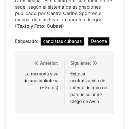
Dominicana, este último por su condición de
sede, según el sistema de asignaciones
publicado por Centro Caribe Sport en el
manual de clasificación para los Juegos.
(Texto y Foto: Cubasí)
Etiquetado:
canoístas cubanas
Deporte
Anterior:
Siguiente:
Navegación
de
La memoria viva
Exitosa
de una biblioteca
neutralización de
entradas
(+ Fotos)
intento de robo en
parque solar de
Ciego de Ávila