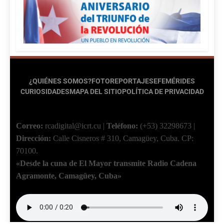
¿QUIÉNES SOMOS?
FOTOREPORTAJES
EFEMÉRIDES
CURIOSIDADES
MAPA DEL SITIO
POLÍTICA DE PRIVACIDAD
Correo:
rcadigital@icrt.cu
|
Teléfono:
(+53) 32298673
|
Dirección:
Calle Cisneros # 310, Camagüey, Cuba.
CP:
70100.
«Desde la cuna de El Mayor transmite Radio Cadena
Agramonte, Camagüey, Cuba»