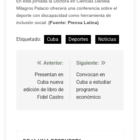
En esta jornada la Doctora en Ciencias Daniela
Milagros Palacio ofrecerá una conferencia sobre el
deporte con discapacidad como herramienta de
inclusión social.
(Fuente: Prensa Latina)
Etiquetado:
Cuba
Deportes
Noticias
Anterior:
Siguiente:
Navegación
de
Presentan en
Convocan en
Cuba nueva
Cuba a estudiar
entradas
edición de libro de
programa
Fidel Castro
económico