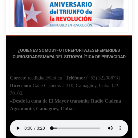
¿QUIÉNES SOMOS?
FOTOREPORTAJES
EFEMÉRIDES
CURIOSIDADES
MAPA DEL SITIO
POLÍTICA DE PRIVACIDAD
Correo:
rcadigital@icrt.cu
|
Teléfono:
(+53) 32298673
|
Dirección:
Calle Cisneros # 310, Camagüey, Cuba.
CP:
70100.
«Desde la cuna de El Mayor transmite Radio Cadena
Agramonte, Camagüey, Cuba»