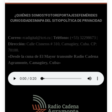
¿QUIÉNES SOMOS?
FOTOREPORTAJES
EFEMÉRIDES
CURIOSIDADES
MAPA DEL SITIO
POLÍTICA DE PRIVACIDAD
Correo:
rcadigital@icrt.cu
|
Teléfono:
(+53) 32298673
|
Dirección:
Calle Cisneros # 310, Camagüey, Cuba.
CP:
70100.
«Desde la cuna de El Mayor transmite Radio Cadena
Agramonte, Camagüey, Cuba»