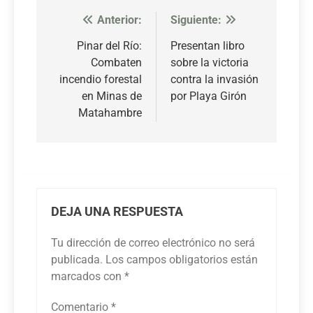
Anterior:
Siguiente:
Navegación
de
Pinar del Río:
Presentan libro
Combaten
sobre la victoria
entradas
incendio forestal
contra la invasión
en Minas de
por Playa Girón
Matahambre
DEJA UNA RESPUESTA
Tu dirección de correo electrónico no será
publicada.
Los campos obligatorios están
marcados con
*
Comentario
*