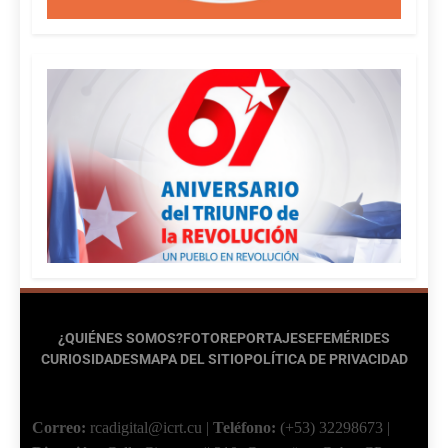
¿QUIÉNES SOMOS?
FOTOREPORTAJES
EFEMÉRIDES
CURIOSIDADES
MAPA DEL SITIO
POLÍTICA DE PRIVACIDAD
Correo:
rcadigital@icrt.cu
|
Teléfono:
(+53) 32298673
|