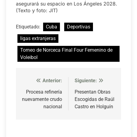
asegurará su espacio en Los Ángeles 2028.
(Texto y foto: JIT)
Etiquetado:
Cuba
Deportivas
ligas extranjeras
Torneo de Norceca Final Four Femenino de
Voleibol
Anterior:
Siguiente:
Navegación
de
Procesa refinería
Presentan Obras
nuevamente crudo
Escogidas de Raúl
entradas
nacional
Castro en Holguín