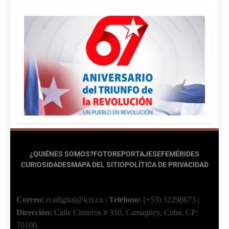
¿QUIÉNES SOMOS?
FOTOREPORTAJES
EFEMÉRIDES
CURIOSIDADES
MAPA DEL SITIO
POLÍTICA DE PRIVACIDAD
Correo:
rcadigital@icrt.cu
|
Teléfono:
(+53) 32298673
|
Dirección:
Calle Cisneros # 310, Camagüey, Cuba.
CP:
70100.