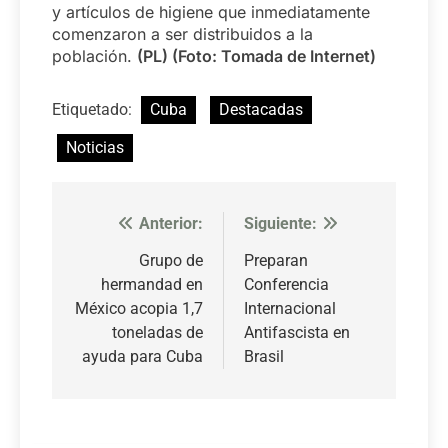
y artículos de higiene que inmediatamente
comenzaron a ser distribuidos a la
población.
(PL) (Foto: Tomada de Internet)
Etiquetado:
Cuba
Destacadas
Noticias
Anterior:
Siguiente:
Navegación
de
Grupo de
Preparan
hermandad en
Conferencia
entradas
México acopia 1,7
Internacional
toneladas de
Antifascista en
ayuda para Cuba
Brasil