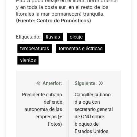
Habrá poco oleaje en el litoral norte oriental
y en toda la costa sur, en el resto de los
litorales la mar permanecerá tranquila.
(Fuente: Centro de Pronósticos)
Etiquetado:
lluvias
oleaje
temperaturas
tormentas eléctricas
vientos
Anterior:
Siguiente:
Navegación
de
Presidente cubano
Canciller cubano
defiende
dialoga con
entradas
autonomía de las
secretario general
empresas (+
de ONU sobre
Fotos)
bloqueo de
Estados Unidos