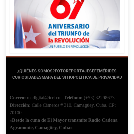
¿QUIÉNES SOMOS?
FOTOREPORTAJES
EFEMÉRIDES
CURIOSIDADES
MAPA DEL SITIO
POLÍTICA DE PRIVACIDAD
Correo:
rcadigital@icrt.cu
|
Teléfono:
(+53) 32298673
|
Dirección:
Calle Cisneros # 310, Camagüey, Cuba.
CP:
70100.
«Desde la cuna de El Mayor transmite Radio Cadena
Agramonte, Camagüey, Cuba»