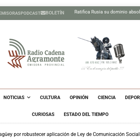
Pesista cubana Marif
Ratifica Rusia su dominio absolu
BOLETÍN
 EMISORAS
PODCAST
Regresa Carlos Acosta a un e
Recibe Díaz-Canel en el Pa
Pesista cubana Marif
Ratifica Rusia su dominio absolu
Regresa Carlos Acosta a un e
Recibe Díaz-Canel en el Pa
Radio Cadena Agra
Radio Cadena Agramonte, Emisora Provincial De Camagüe
Cu
NOTICIAS
CULTURA
OPINIÓN
CIENCIA
DEPOR
CURIOSAS
ESTADO DEL TIEMPO
üey por robustecer aplicación de Ley de Comunicación Social