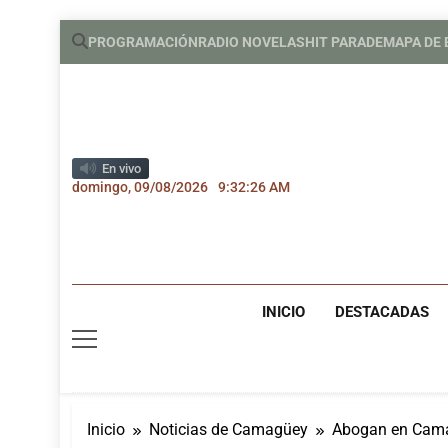
Saltar
PROGRAMACIÓN
RADIO NOVELAS
HIT PARADE
MAPA DE
al
contenido
En vivo
domingo, 09/08/2026
9:32:27 AM
INICIO
DESTACADAS
Inicio
Noticias de Camagüey
Abogan en Camag