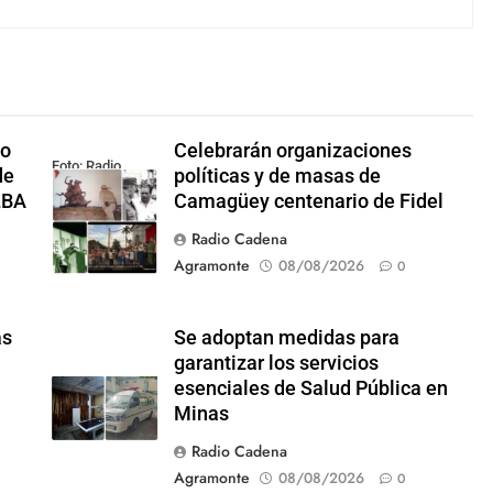
io
Celebrarán organizaciones
Foto: Radio
de
políticas y de masas de
Rebelde
LBA
Camagüey centenario de Fidel
Radio Cadena
Agramonte
08/08/2026
0
ás
Se adoptan medidas para
garantizar los servicios
esenciales de Salud Pública en
Minas
Radio Cadena
Agramonte
08/08/2026
0