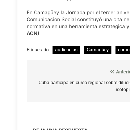
En Camagüey la Jornada por el tercer aniver
Comunicación Social constituyó una cita nec
normativa en una herramienta estratégica y
ACN)
Etiquetado:
audiencias
Camagüey
comun
Anteri
Navegación
de
Cuba participa en curso regional sobre diluc
isotóp
entradas