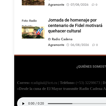
Agramonte
07/08/2026
0
Jornada de homenaje por
Foto: Radio
centenario de Fidel motivará
Rebelde
quehacer cultural
Radio Cadena
Agramonte
06/08/2026
0
¿QUIÉNES SOMOS?
Correo:
rcadigital@icrt.cu
|
Teléfono:
(+53) 32298673
|
D
«Desde la cuna de El Mayor transmite Radio Cadena