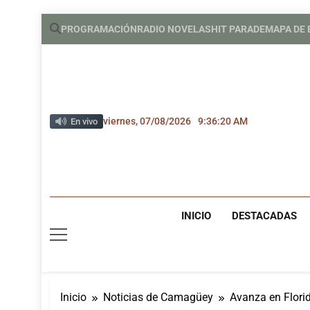
Saltar
PROGRAMACIÓN
RADIO NOVELAS
HIT PARADE
MAPA DE
al
contenido
viernes, 07/08/2026
9:36:21 AM
En vivo
INICIO
DESTACADAS
Inicio
Noticias de Camagüey
Avanza en Florid