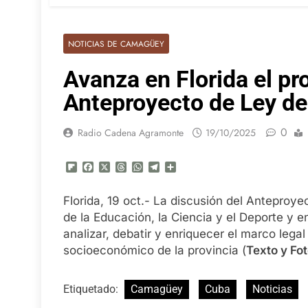
NOTICIAS DE CAMAGÜEY
Avanza en Florida el pr
Anteproyecto de Ley de
0
Radio Cadena Agramonte
19/10/2025
Flipboard
Facebook
X
Threads
WhatsApp
Telegram
Compartir
Florida, 19 oct.- La discusión del Anteproye
de la Educación, la Ciencia y el Deporte y 
analizar, debatir y enriquecer el marco legal
socioeconómico de la provincia (
Texto y Fot
Etiquetado:
Camagüey
Cuba
Noticias