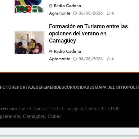
Radio Cadena
Agramonte
06/08/2026
0
Formación en Turismo entre las
opciones del verano en
Camagüey
Radio Cadena
Agramonte
06/08/2026
0
FOTOREPORTAJES
EFEMÉRIDES
CURIOSIDADES
MAPA DEL SITIO
POLÍT
irección:
Calle Cisneros # 310, Camagüey, Cuba.
CP: 70100.
 Agramonte, Camagüey, Cuba»