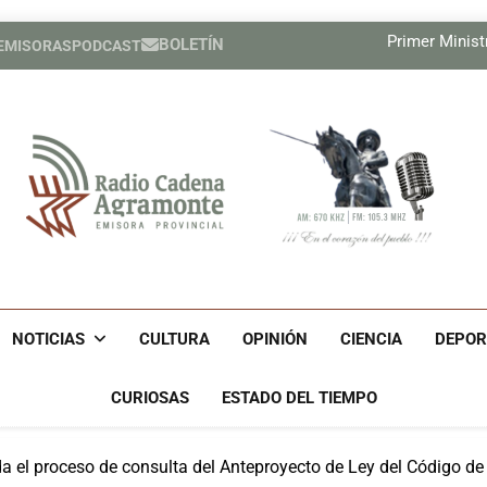
El MIT pres
Primer Ministr
BOLETÍN
 EMISORAS
PODCAST
Nuevas medidas de Estados Un
Relatores de la ONU exigen a E
El MIT pres
Primer Ministr
Nuevas medidas de Estados Un
Relatores de la ONU exigen a E
Radio Cadena Agra
Radio Cadena Agramonte, Emisora Provincial De Camagüe
Cu
NOTICIAS
CULTURA
OPINIÓN
CIENCIA
DEPOR
CURIOSAS
ESTADO DEL TIEMPO
a el proceso de consulta del Anteproyecto de Ley del Código de