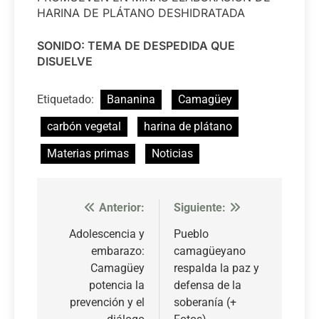
HARINA DE PLÁTANO DESHIDRATADA
SONIDO: TEMA DE DESPEDIDA QUE
DISUELVE
Etiquetado:
Bananina
Camagüey
carbón vegetal
harina de plátano
Materias primas
Noticias
Anterior:
Siguiente:
Navegación
de
Adolescencia y
Pueblo
embarazo:
camagüeyano
entradas
Camagüey
respalda la paz y
potencia la
defensa de la
prevención y el
soberanía (+