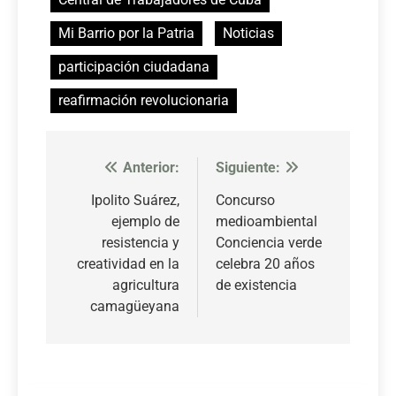
Mi Barrio por la Patria
Noticias
participación ciudadana
reafirmación revolucionaria
Anterior:
Siguiente:
Navegación
de
Ipolito Suárez,
Concurso
ejemplo de
medioambiental
entradas
resistencia y
Conciencia verde
creatividad en la
celebra 20 años
agricultura
de existencia
camagüeyana