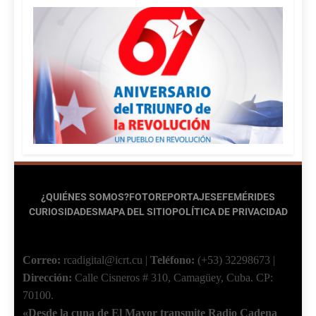
¿QUIÉNES SOMOS?
FOTOREPORTAJES
EFEMÉRIDES
CURIOSIDADES
MAPA DEL SITIO
POLÍTICA DE PRIVACIDAD
Correo:
rcadigital@icrt.cu
|
Teléfono:
(+53) 32298673
|
Dirección:
Calle Cisneros # 310, Camagüey, Cuba.
CP:
70100.
«Desde la cuna de El Mayor transmite Radio Cadena