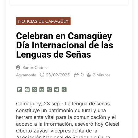
NOTICIAS DE CAMAGÜEY
Celebran en Camagüey
Día Internacional de las
Lenguas de Señas
Radio Cadena
0
Agramonte
23/09/2025
2 Minutos
Flipboard
Facebook
X
Threads
WhatsApp
Telegram
Compartir
Camagüey, 23 sep.- La lengua de señas
constituye un patrimonio cultural y una
herramienta vital para la comunicación y el
acceso a la información, aseveró hoy Giesel
Oberto Zayas, vicepresidenta de la
Asociación Nacional de Sordos de Cuba