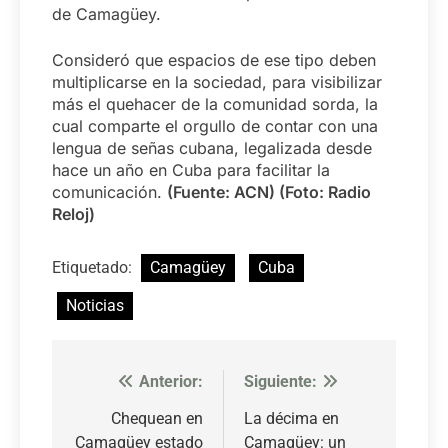
de Camagüey.
Consideró que espacios de ese tipo deben
multiplicarse en la sociedad, para visibilizar
más el quehacer de la comunidad sorda, la
cual comparte el orgullo de contar con una
lengua de señas cubana, legalizada desde
hace un año en Cuba para facilitar la
comunicación.
(Fuente: ACN) (Foto: Radio
Reloj)
Etiquetado:
Camagüey
Cuba
Noticias
Anterior:
Siguiente:
Navegación
de
Chequean en
La décima en
Camagüey estado
Camagüey: un