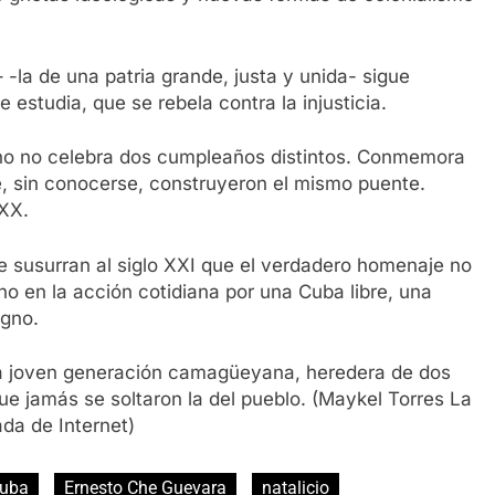
-la de una patria grande, justa y unida- sigue
estudia, que se rebela contra la injusticia.
ano no celebra dos cumpleaños distintos. Conmemora
e, sin conocerse, construyeron el mismo puente.
 XX.
e susurran al siglo XXI que el verdadero homenaje no
ino en la acción cotidiana por una Cuba libre, una
igno.
 la joven generación camagüeyana, heredera de dos
ue jamás se soltaron la del pueblo. (Maykel Torres La
da de Internet)
uba
Ernesto Che Guevara
natalicio