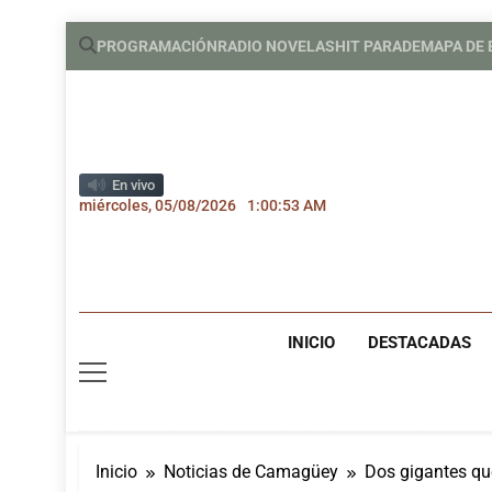
Saltar
PROGRAMACIÓN
RADIO NOVELAS
HIT PARADE
MAPA DE
al
contenido
En vivo
miércoles, 05/08/2026
1:00:54 AM
INICIO
DESTACADAS
Inicio
Noticias de Camagüey
Dos gigantes qu