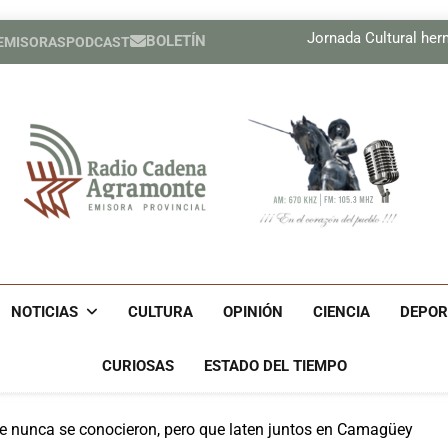
Boletín Cam
Jornada Cultural he
BOLETÍN
 EMISORAS
PODCAST
Compañía cuban
Boletín Cam
Jornada Cultural he
Compañía cuban
Radio Cadena Agra
Radio Cadena Agramonte, Emisora Provincial De Camagüe
Cu
NOTICIAS
CULTURA
OPINIÓN
CIENCIA
DEPOR
CURIOSAS
ESTADO DEL TIEMPO
e nunca se conocieron, pero que laten juntos en Camagüey