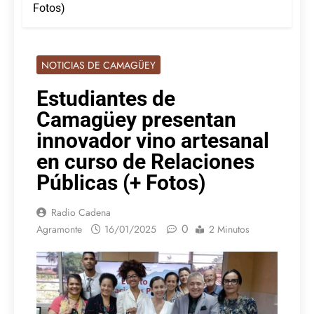
Fotos)
NOTICIAS DE CAMAGÜEY
Estudiantes de
Camagüey presentan
innovador vino artesanal
en curso de Relaciones
Públicas (+ Fotos)
Radio Cadena
0
Agramonte
16/01/2025
2 Minutos