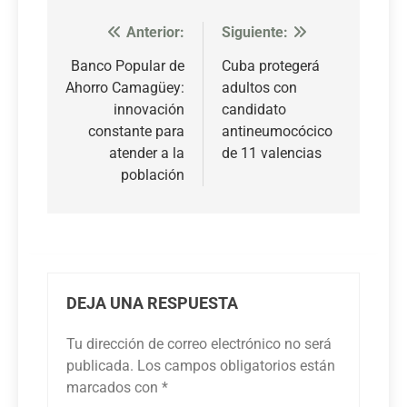
Anterior:
Siguiente:
Navegación
de
Banco Popular de
Cuba protegerá
Ahorro Camagüey:
adultos con
entradas
innovación
candidato
constante para
antineumocócico
atender a la
de 11 valencias
población
DEJA UNA RESPUESTA
Tu dirección de correo electrónico no será
publicada.
Los campos obligatorios están
marcados con
*