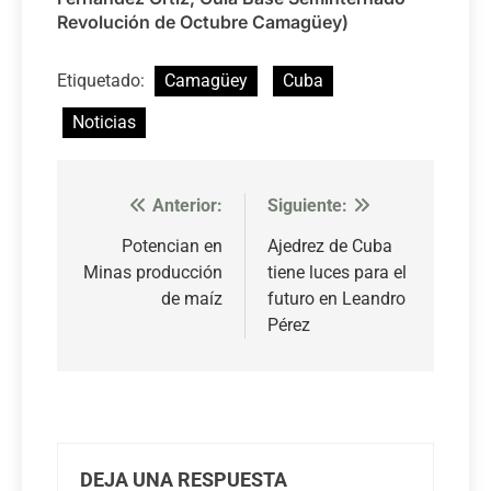
Revolución de Octubre Camagüey)
Etiquetado:
Camagüey
Cuba
Noticias
Anterior:
Siguiente:
Navegación
de
Potencian en
Ajedrez de Cuba
Minas producción
tiene luces para el
entradas
de maíz
futuro en Leandro
Pérez
DEJA UNA RESPUESTA