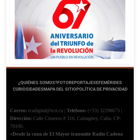
¿QUIÉNES SOMOS?
FOTOREPORTAJES
EFEMÉRIDES
CURIOSIDADES
MAPA DEL SITIO
POLÍTICA DE PRIVACIDAD
Correo:
rcadigital@icrt.cu
|
Teléfono:
(+53) 32298673
|
Dirección:
Calle Cisneros # 310, Camagüey, Cuba.
CP:
70100.
«Desde la cuna de El Mayor transmite Radio Cadena