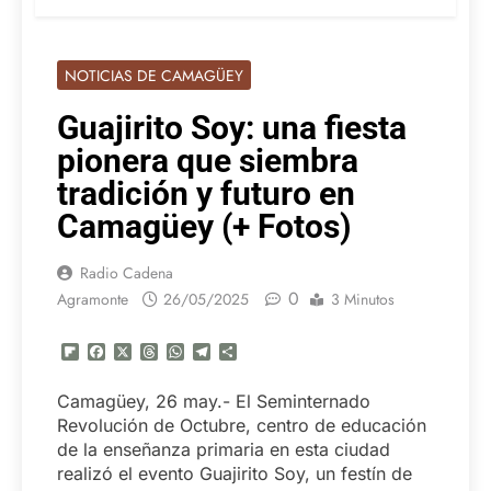
NOTICIAS DE CAMAGÜEY
Guajirito Soy: una fiesta
pionera que siembra
tradición y futuro en
Camagüey (+ Fotos)
Radio Cadena
0
Agramonte
26/05/2025
3 Minutos
Flipboard
Facebook
X
Threads
WhatsApp
Telegram
Compartir
Camagüey, 26 may.- El Seminternado
Revolución de Octubre, centro de educación
de la enseñanza primaria en esta ciudad
realizó el evento Guajirito Soy, un festín de