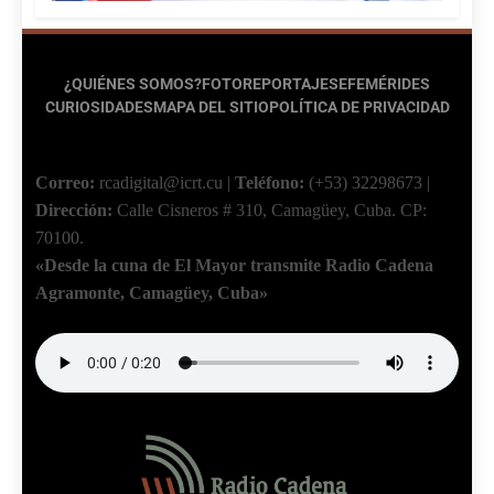
¿QUIÉNES SOMOS?
FOTOREPORTAJES
EFEMÉRIDES
CURIOSIDADES
MAPA DEL SITIO
POLÍTICA DE PRIVACIDAD
Correo:
rcadigital@icrt.cu
|
Teléfono:
(+53) 32298673
|
Dirección:
Calle Cisneros # 310, Camagüey, Cuba.
CP:
70100.
«Desde la cuna de El Mayor transmite Radio Cadena
Agramonte, Camagüey, Cuba»