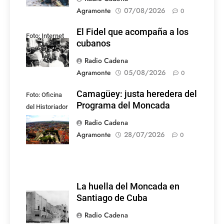
Agramonte
07/08/2026
0
El Fidel que acompaña a los
Foto: Internet
cubanos
Radio Cadena
Agramonte
05/08/2026
0
Camagüey: justa heredera del
Foto: Oficina
Programa del Moncada
del Historiador
de la Ciudad de
Radio Cadena
Camagüey
Agramonte
28/07/2026
0
La huella del Moncada en
Santiago de Cuba
Radio Cadena