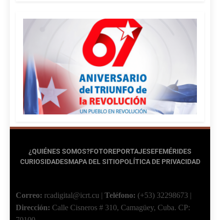
¿QUIÉNES SOMOS?
FOTOREPORTAJES
EFEMÉRIDES
CURIOSIDADES
MAPA DEL SITIO
POLÍTICA DE PRIVACIDAD
Correo:
rcadigital@icrt.cu
|
Teléfono:
(+53) 32298673
|
Dirección:
Calle Cisneros # 310, Camagüey, Cuba.
CP:
70100.