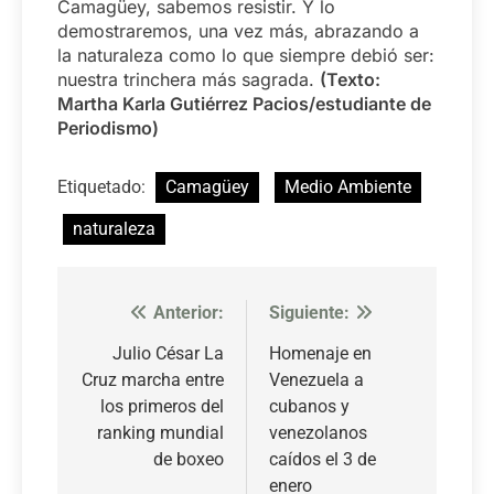
Camagüey, sabemos resistir. Y lo
demostraremos, una vez más, abrazando a
la naturaleza como lo que siempre debió ser:
nuestra trinchera más sagrada.
(Texto:
Martha Karla Gutiérrez Pacios/estudiante de
Periodismo)
Etiquetado:
Camagüey
Medio Ambiente
naturaleza
Anterior:
Siguiente:
Navegación
de
Julio César La
Homenaje en
Cruz marcha entre
Venezuela a
entradas
los primeros del
cubanos y
ranking mundial
venezolanos
de boxeo
caídos el 3 de
enero