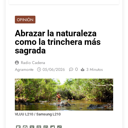
OPINIÓN
Abrazar la naturaleza
como la trinchera más
sagrada
Radio Cadena
0
Agramonte
05/06/2026
3 Minutos
VLUU L210 / Samsung L210
Flipboard
Facebook
X
Threads
WhatsApp
Telegram
Compartir