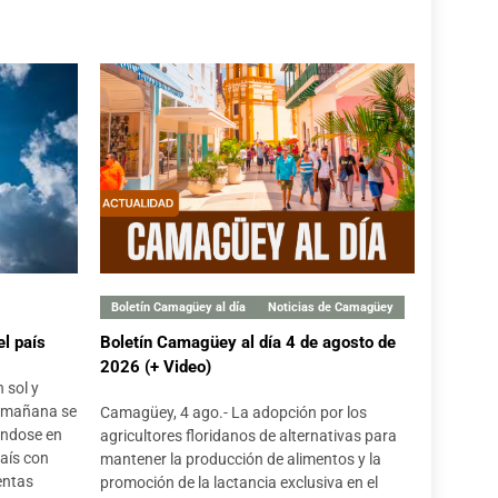
La etapa veraniega, un tiempo para conectarse con uno mismo
▶
 25/07/2026
⏱️ --:--
Reconocida UEB de Recuperación de Materias Primas en Acto por el 26 de Julio en Florida
▶
 25/07/2026
⏱️ --:--
Favorables resultados financieros en Camagüey durante el primer semestre del 2026
▶
 24/07/2026
⏱️ --:--
Boletín Camagüey al día
Noticias de Camagüey
el país
Boletín Camagüey al día 4 de agosto de
La juventud cubana, digna de la entera confianza del Comandante en Jefe Fidel Castro Ruz
▶
2026 (+ Video)
 24/07/2026
⏱️ --:--
 sol y
a mañana se
Camagüey, 4 ago.- La adopción por los
ándose en
agricultores floridanos de alternativas para
Violines, solistas y bailarines confluirán en la céntrica Plaza del Gallo
▶
país con
mantener la producción de alimentos y la
 24/07/2026
⏱️ --:--
entas
promoción de la lactancia exclusiva en el