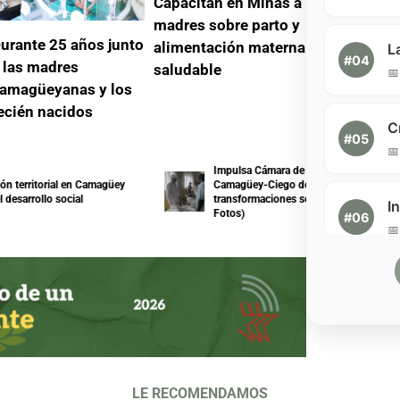
Capacitan en Minas a
madres sobre parto y
urante 25 años junto
alimentación materna
#04
 las madres
saludable

amagüeyanas y los
ecién nacidos
#05

Impulsa Cámara de Comercio
rritorial en Camagüey
Camagüey-Ciego de Ávila
rrollo social
transformaciones socioeconómicas (+
Fotos)
#06

#07

#08

LE RECOMENDAMOS