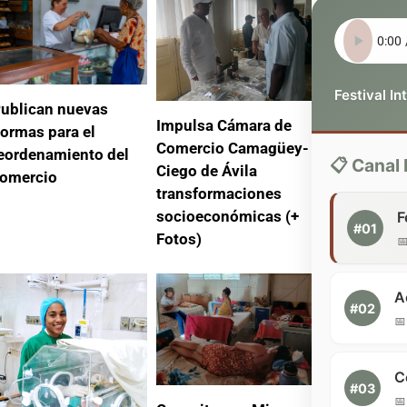
ublican nuevas
Impulsa Cámara de
ormas para el
Comercio Camagüey-
eordenamiento del
📋 Cana
Ciego de Ávila
omercio
transformaciones
socioeconómicas (+
#01
Fotos)

#02

#03
