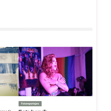
En el municipio de Sibanicú se desarrolló Mi Barrio Por la patria en la Comunidad Oriente Rebelde
▶
 13/07/2026
⏱️ --:--
Director de la OBE en Camagüey
▶
 11/07/2026
⏱️ --:--
Entrevista al director de la Empresa de Bebidas y Refrescos en Camagüey
▶
 10/07/2026
⏱️ --:--
Decreto 144 Instituto Nacional de Activos Empresariales Estatales
▶
 10/07/2026
⏱️ --:--
Regresan los talleres de verano de la Compañía Teatral Danzaria La Andariega
▶
 06/07/2026
⏱️ --:--
Fotoreportajes