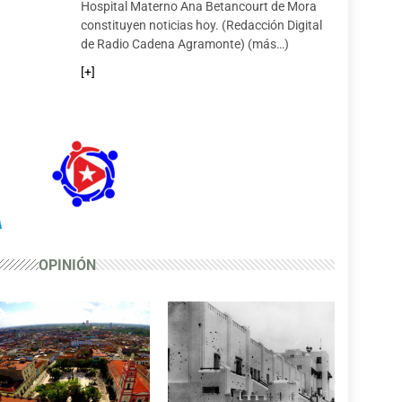
Hospital Materno Ana Betancourt de Mora
constituyen noticias hoy. (Redacción Digital
En Hospital Amalia Simoni de Camagüey saludan Día de la Rebeldía Nacional
de Radio Cadena Agramonte) (más…)
▶
 23/07/2026
⏱️ --:--
[+]
Compañía Flamenca Sangre Gitana convoca a la primera edición del concurso coreográfico Raíces y Alas
▶
 22/07/2026
⏱️ --:--
Melba Martínez Olivera y su experiencia al servicio del relevo generacional
▶
 22/07/2026
⏱️ --:--
OPINIÓN
21 de julio de 1957, ascendido Ernesto Guevara a Comandante del Ejército Rebelde
▶
 21/07/2026
⏱️ --:--
Solidaridad campesina llega a madre mineña como muestra de compromiso social
▶
 21/07/2026
⏱️ --:--