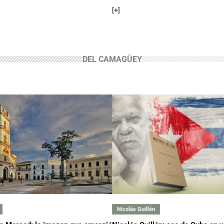
[+]
#29
📅
#30
DEL CAMAGÜEY
📅
#31
📅
#32
📅
#33

Nicolás Guillén