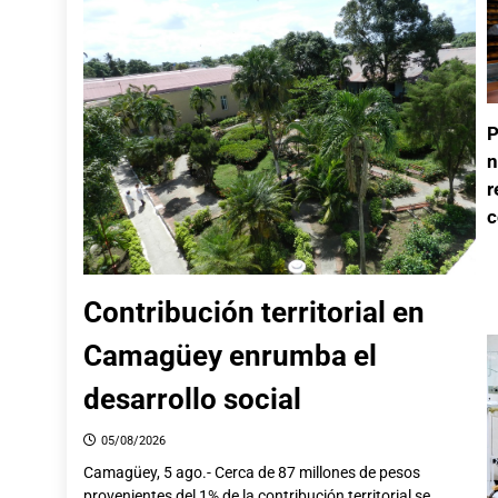
P
n
r
c
Contribución territorial en
Camagüey enrumba el
desarrollo social
05/08/2026
Camagüey, 5 ago.- Cerca de 87 millones de pesos
provenientes del 1% de la contribución territorial se