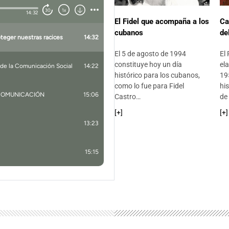
El Fidel que acompaña a los
Ca
#19
📅
cubanos
de
El 5 de agosto de 1994
El
constituye hoy un día
el
#20
📅
histórico para los cubanos,
19
como lo fue para Fidel
his
Castro…
de
#21
[+]
[+]
📅
#22
📅
#23
📅