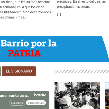
eléctricas. En el resto del país las
 artificial, publicó su más reciente
precipitaciones serán…
ón semanal, en la que los cinco
s utilizados fueron desarrollados
#14
[+]

as chinas. (más…)
#15

#16

EL VISIONARIO
#17
📅
#18
📅