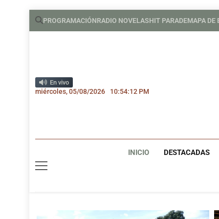
Saltar
PROGRAMACIÓN
RADIO NOVELAS
HIT PARADE
MAPA DE
al
contenido
En vivo
miércoles, 05/08/2026
10:54:13 PM
INICIO
DESTACADAS