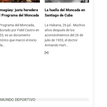
Celebración del día de los niños en la Finca Paraiso, Minas
▶
magüey: justa heredera
La huella del Moncada en
 18/07/2026
⏱️ --:--
l Programa del Moncada
Santiago de Cuba
 Programa del Moncada,
La Habana, 26 jul.- Muchos
Instalación de paneles solares en Institución de Salud en el municipio de Minas
aborado por Fidel Castro en
años después de los
▶
 18/07/2026
⏱️ --:--
53, es un documento
acontecimientos del 26 de
tórico que marcó el inicio
julio de 1953, el doctor
 la…
Armando Hart…
Acciones alimentarias en el hogar de ancianos Teodoro Pereira La Rosa del municipio de Minas
▶
[+]
 18/07/2026
⏱️ --:--
Donaciones del PDL Finca Paraiso en saludo al 26 de Julio
▶
 18/07/2026
⏱️ --:--
La Cultura en Minas se prepara para superarse en 26
▶
 18/07/2026
⏱️ --:--
MUNDO DEPORTIVO