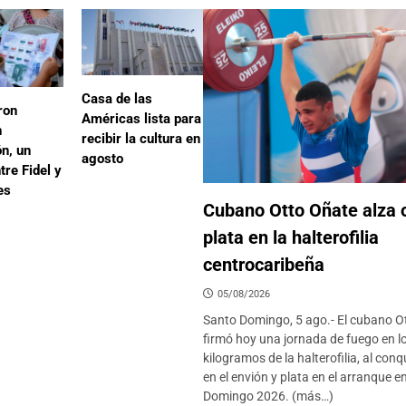
#24
📅
Casa de las
ron
#25
Américas lista para
📅
n
recibir la cultura en
n, un
agosto
tre Fidel y
es
#26
📅
Cubano Otto Oñate alza 
plata en la halterofilia
centrocaribeña
#27
📅
05/08/2026
Santo Domingo, 5 ago.- El cubano O
firmó hoy una jornada de fuego en l
#28
kilogramos de la halterofilia, al conq
📅
en el envión y plata en el arranque e
Domingo 2026. (más…)