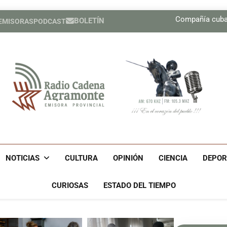
Compañía cuban
Cubano Otto Oñate alza o
BOLETÍN
 EMISORAS
PODCAST
Contribución territori
Compañía cuban
Cubano Otto Oñate alza o
Contribución territori
Radio Cadena Agra
Radio Cadena Agramonte, Emisora Provincial De Camagüe
Cu
NOTICIAS
CULTURA
OPINIÓN
CIENCIA
DEPOR
CURIOSAS
ESTADO DEL TIEMPO