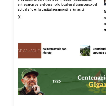
entregaron para el desarrollo local en el transcurso del
actual año en la capital agramontina. (más…)
D
[+]
a
c
r
Compañía cubana intercambia con
Contribución te
DE CAMAGÜEY
prestigioso coreógrafo
enrumba el desa