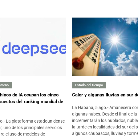
#09

#10

#11

ntorno
Estado del tiempo
hinos de IA ocupan los cinco
Calor y algunas lluvias en sur d
#12
puestos del ranking mundial de

La Habana, 5 ago.- Amanecerá con
algunas nubes. Desde el final de l
incrementarán los nublados, nubl
go.- La plataforma estadounidense
#13
la tarde en localidades del sur del 
 uno de los principales servicios

algunos chubascos, lluvias y torm
ara el uso de modelos de