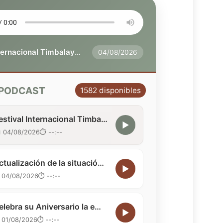
Festival Internacional Timbalaye en Camagüey
04/08/2026
l PODCAST
1582 disponibles
Festival Internacional Timbalaye en Camagüey
▶
 04/08/2026
⏱️ --:--
Actualización de la situación del SEN en Camagüey
▶
 04/08/2026
⏱️ --:--
Celebra su Aniversario la emisora Radio Nuevitas
▶
 01/08/2026
⏱️ --:--