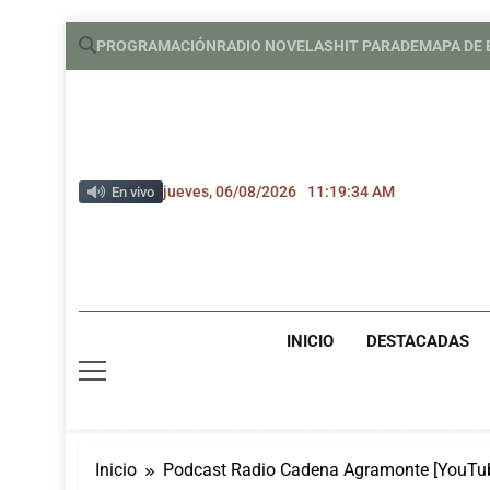
Saltar
PROGRAMACIÓN
RADIO NOVELAS
HIT PARADE
MAPA DE
al
contenido
jueves, 06/08/2026
11:19:34 AM
En vivo
INICIO
DESTACADAS
Inicio
Podcast Radio Cadena Agramonte [YouTu