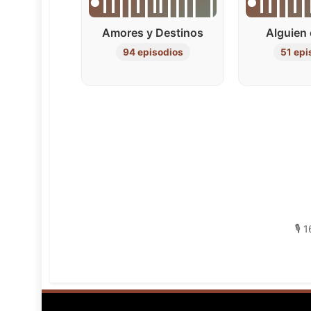
•၊၊||၊|။|||| |
•၊၊||၊|
Amores y Destinos
Alguien
94 episodios
51 epi
🎙️