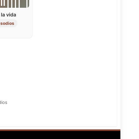
|။|||| |
 la vida
isodios
dios