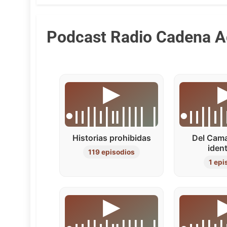
Podcast Radio Cadena A
▶︎
▶
•၊၊||၊|။|||| |
•၊၊||၊|
Historias prohibidas
Del Cam
iden
119 episodios
1 epi
▶︎
▶