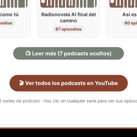
။|||| |
•၊၊||၊|။|||| |
•၊၊||၊
 como tú
Radionovela Al final del
Así es
camino
sodios
80 ep
87 episodios
📺 Leer más (7 podcasts ocultos)
🎬 Ver todos los podcasts en YouTube
 16 series de podcast · Haz clic en cualquier serie para ver sus episo