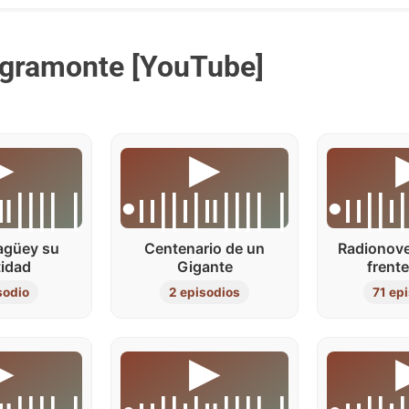
gramonte [YouTube]
︎
▶︎
။|||| |
•၊၊||၊|။|||| |
•၊၊||၊
agüey su
Centenario de un
Radionove
tidad
Gigante
frente
sodio
2 episodios
71 ep
︎
▶︎