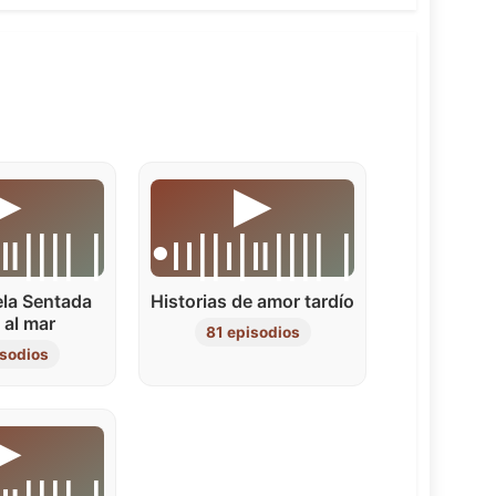
▶︎
▶︎
|။|||| |
•၊၊||၊|။|||| |
la Sentada
Historias de amor tardío
 al mar
81 episodios
isodios
▶︎