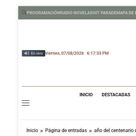
Saltar
PROGRAMACIÓN
RADIO NOVELAS
HIT PARADE
MAPA DE
al
contenido
viernes, 07/08/2026
6:17:33 PM
En vivo
INICIO
DESTACADAS
Inicio
Página de entradas
año del centenario 