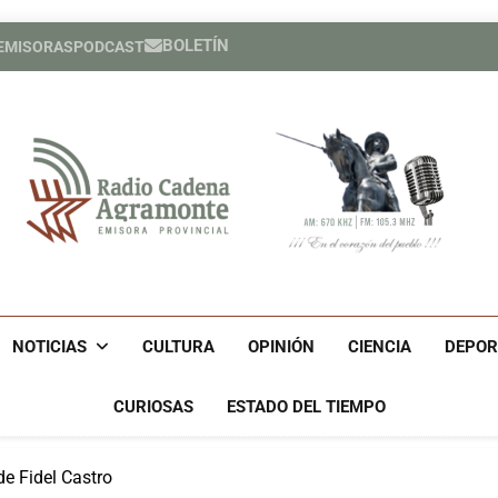
BOLETÍN
 EMISORAS
PODCAST
Héroe cuban
España cele
Héroe cuban
España cele
Radio Cadena Agra
Radio Cadena Agramonte, Emisora Provincial De Camagüe
Cu
NOTICIAS
CULTURA
OPINIÓN
CIENCIA
DEPOR
CURIOSAS
ESTADO DEL TIEMPO
de Fidel Castro