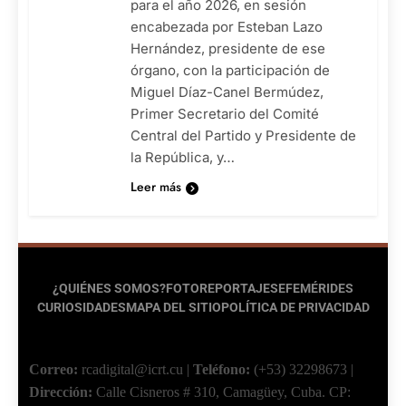
para el año 2026, en sesión
encabezada por Esteban Lazo
Hernández, presidente de ese
órgano, con la participación de
Miguel Díaz-Canel Bermúdez,
Primer Secretario del Comité
Central del Partido y Presidente de
la República, y…
Leer más
¿QUIÉNES SOMOS?
FOTOREPORTAJES
EFEMÉRIDES
CURIOSIDADES
MAPA DEL SITIO
POLÍTICA DE PRIVACIDAD
Correo:
rcadigital@icrt.cu
|
Teléfono:
(+53) 32298673
|
Dirección:
Calle Cisneros # 310, Camagüey, Cuba.
CP: