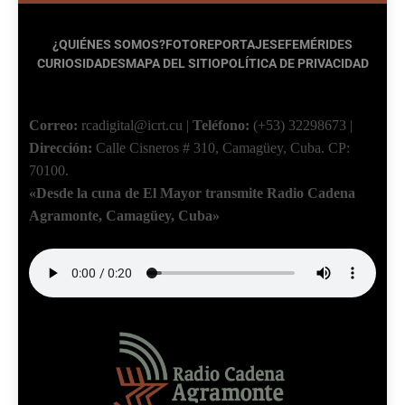
¿QUIÉNES SOMOS?
FOTOREPORTAJES
EFEMÉRIDES
CURIOSIDADES
MAPA DEL SITIO
POLÍTICA DE PRIVACIDAD
Correo:
rcadigital@icrt.cu
|
Teléfono:
(+53) 32298673
|
Dirección:
Calle Cisneros # 310, Camagüey, Cuba.
CP:
70100.
«Desde la cuna de El Mayor transmite Radio Cadena
Agramonte, Camagüey, Cuba»