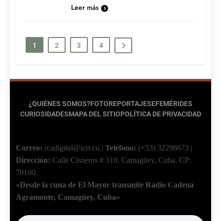
Leer más
1
2
3
4
¿QUIÉNES SOMOS?
FOTOREPORTAJES
EFEMÉRIDES
CURIOSIDADES
MAPA DEL SITIO
POLÍTICA DE PRIVACIDAD
Correo:
rcadigital@icrt.cu
|
Teléfono:
(+53) 32298673
|
Dirección:
Calle Cisneros # 310, Camagüey, Cuba.
CP:
70100.
«Desde la cuna de El Mayor transmite Radio Cadena
Agramonte, Camagüey, Cuba»