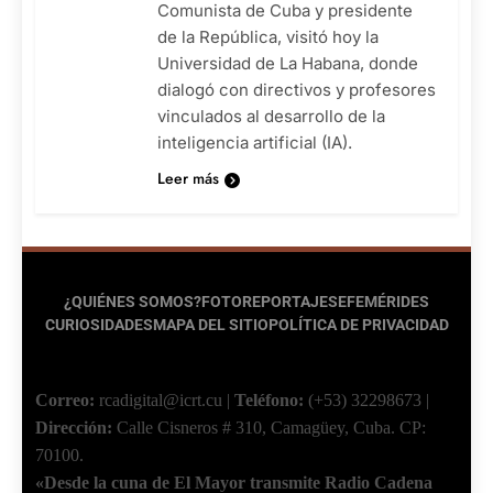
Comunista de Cuba y presidente
de la República, visitó hoy la
Universidad de La Habana, donde
dialogó con directivos y profesores
vinculados al desarrollo de la
inteligencia artificial (IA).
Leer más
¿QUIÉNES SOMOS?
FOTOREPORTAJES
EFEMÉRIDES
CURIOSIDADES
MAPA DEL SITIO
POLÍTICA DE PRIVACIDAD
Correo:
rcadigital@icrt.cu
|
Teléfono:
(+53) 32298673
|
Dirección:
Calle Cisneros # 310, Camagüey, Cuba.
CP:
70100.
«Desde la cuna de El Mayor transmite Radio Cadena