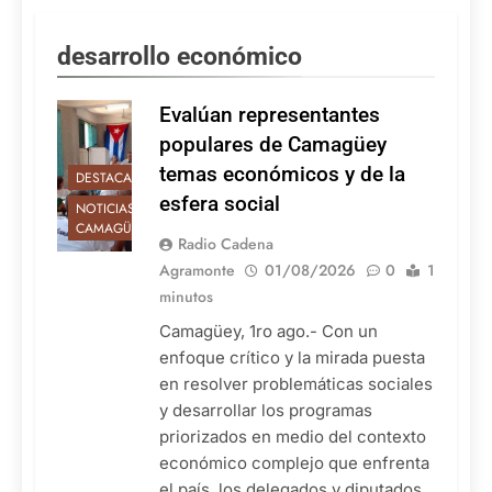
desarrollo económico
Evalúan representantes
populares de Camagüey
temas económicos y de la
DESTACADAS
esfera social
NOTICIAS DE
CAMAGÜEY
Radio Cadena
Agramonte
01/08/2026
0
1
minutos
Camagüey, 1ro ago.- Con un
enfoque crítico y la mirada puesta
en resolver problemáticas sociales
y desarrollar los programas
priorizados en medio del contexto
económico complejo que enfrenta
el país, los delegados y diputados