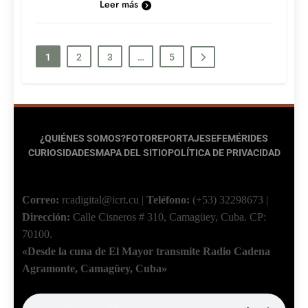
Leer más
1
2
3
…
5
¿QUIÉNES SOMOS?
FOTOREPORTAJES
EFEMÉRIDES
CURIOSIDADES
MAPA DEL SITIO
POLÍTICA DE PRIVACIDAD
Correo:
rcadigital@icrt.cu
|
Teléfono:
(+53) 32298673
|
Dirección:
Calle Cisneros # 310, Camagüey, Cuba.
CP:
70100.
«Desde la cuna de El Mayor transmite Radio Cadena
Agramonte, Camagüey, Cuba»