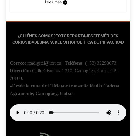
Leer más
¿QUIÉNES SOMOS?
FOTOREPORTAJES
EFEMÉRIDES
CURIOSIDADES
MAPA DEL SITIO
POLÍTICA DE PRIVACIDAD
Correo:
rcadigital@icrt.cu
|
Teléfono:
(+53) 32298673
|
Dirección:
Calle Cisneros # 310, Camagüey, Cuba.
CP:
70100.
«Desde la cuna de El Mayor transmite Radio Cadena
Agramonte, Camagüey, Cuba»