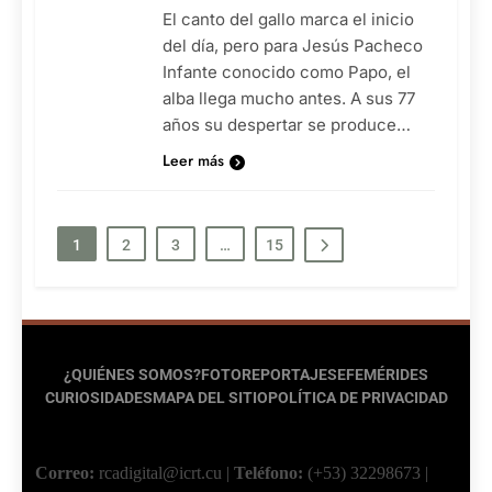
El canto del gallo marca el inicio
del día, pero para Jesús Pacheco
Infante conocido como Papo, el
alba llega mucho antes. A sus 77
años su despertar se produce…
Leer más
1
2
3
…
15
¿QUIÉNES SOMOS?
FOTOREPORTAJES
EFEMÉRIDES
CURIOSIDADES
MAPA DEL SITIO
POLÍTICA DE PRIVACIDAD
Correo:
rcadigital@icrt.cu
|
Teléfono:
(+53) 32298673
|