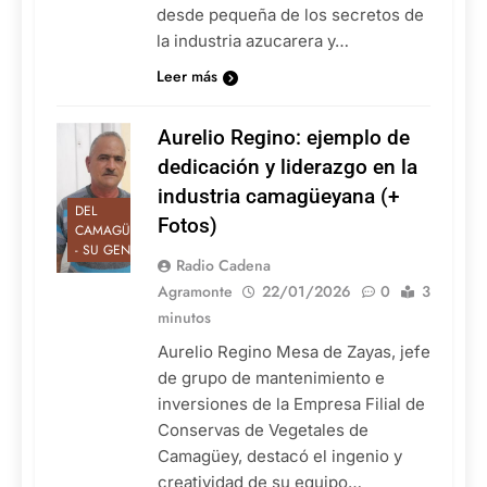
desde pequeña de los secretos de
la industria azucarera y…
Leer más
Aurelio Regino: ejemplo de
dedicación y liderazgo en la
industria camagüeyana (+
DEL
Fotos)
CAMAGÜEY
- SU GENTE
Radio Cadena
Agramonte
22/01/2026
0
3
minutos
Aurelio Regino Mesa de Zayas, jefe
de grupo de mantenimiento e
inversiones de la Empresa Filial de
Conservas de Vegetales de
Camagüey, destacó el ingenio y
creatividad de su equipo…