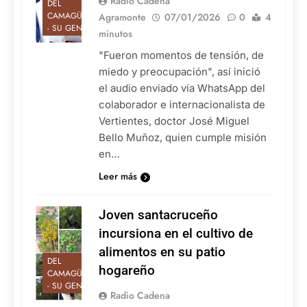
Radio Cadena
DEL
CAMAGÜEY
Agramonte
07/01/2026
0
4
- SU GENTE
minutos
"Fueron momentos de tensión, de
miedo y preocupación", así inició
el audio enviado vía WhatsApp del
colaborador e internacionalista de
Vertientes, doctor José Miguel
Bello Muñoz, quien cumple misión
en…
Leer más
Joven santacruceño
incursiona en el cultivo de
alimentos en su patio
DEL
hogareño
CAMAGÜEY
- SU GENTE
Radio Cadena