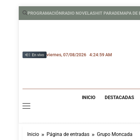
Saltar
PROGRAMACIÓN
RADIO NOVELAS
HIT PARADE
MAPA DE
al
contenido
viernes, 07/08/2026
4:24:59 AM
En vivo
INICIO
DESTACADAS
Inicio
Página de entradas
Grupo Moncada