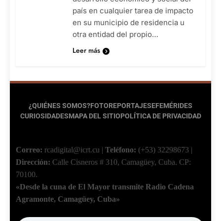
país en cualquier tarea de impacto
en su municipio de residencia u
otra entidad del propio…
Leer más
¿QUIÉNES SOMOS?
FOTOREPORTAJES
EFEMÉRIDES
CURIOSIDADES
MAPA DEL SITIO
POLÍTICA DE PRIVACIDAD
Correo:
rcadigital@icrt.cu
|
Teléfono:
(+53) 32298673
|
Dirección:
Calle Cisneros # 310, Camagüey, Cuba.
CP:
70100.
«Desde la cuna de El Mayor transmite Radio Cadena
Agramonte, Camagüey, Cuba»