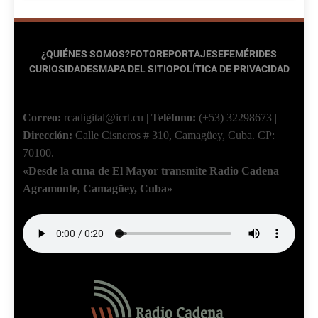
¿QUIÉNES SOMOS?
FOTOREPORTAJES
EFEMÉRIDES
CURIOSIDADES
MAPA DEL SITIO
POLÍTICA DE PRIVACIDAD
Correo:
rcadigital@icrt.cu
|
Teléfono:
(+53) 32298673
|
Dirección:
Calle Cisneros # 310, Camagüey, Cuba.
CP:
70100.
«Desde la cuna de El Mayor transmite Radio Cadena
Agramonte, Camagüey, Cuba»