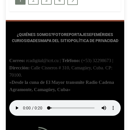
1
2
3
4
¿QUIÉNES SOMOS?
FOTOREPORTAJES
EFEMÉRIDES
CURIOSIDADES
MAPA DEL SITIO
POLÍTICA DE PRIVACIDAD
Correo:
rcadigital@icrt.cu
|
Teléfono:
(+53) 32298673
|
Dirección:
Calle Cisneros # 310, Camagüey, Cuba.
CP:
70100.
«Desde la cuna de El Mayor transmite Radio Cadena
Agramonte, Camagüey, Cuba»