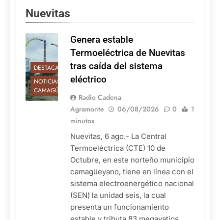
Nuevitas
Genera estable
Termoeléctrica de Nuevitas
tras caída del sistema
DESTACADAS
eléctrico
NOTICIAS DE
CAMAGÜEY
Radio Cadena
Agramonte
06/08/2026
0
1
minutos
Nuevitas, 6 ago.- La Central
Termoeléctrica (CTE) 10 de
Octubre, en este norteño municipio
camagüeyano, tiene en línea con el
sistema electroenergético nacional
(SEN) la unidad seis, la cual
presenta un funcionamiento
estable y tributa 83 megavatios,