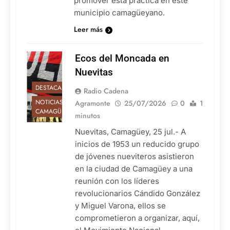
promover esta práctica en este
municipio camagüeyano.
Leer más
Ecos del Moncada en
Nuevitas
DESTACADAS
Radio Cadena
NOTICIAS DE
Agramonte
25/07/2026
0
1
CAMAGÜEY
minutos
Nuevitas, Camagüey, 25 jul.- A
inicios de 1953 un reducido grupo
de jóvenes nueviteros asistieron
en la ciudad de Camagüey a una
reunión con los líderes
revolucionarios Cándido González
y Miguel Varona, ellos se
comprometieron a organizar, aquí,