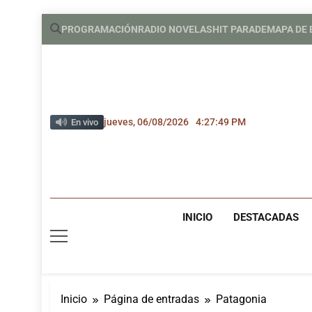
Saltar
PROGRAMACIÓN
RADIO NOVELAS
HIT PARADE
MAPA DE
al
contenido
jueves, 06/08/2026
4:27:49 PM
En vivo
INICIO
DESTACADAS
Inicio
Página de entradas
Patagonia