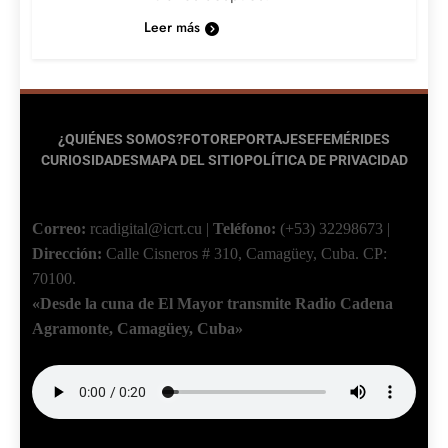
Leer más
¿QUIÉNES SOMOS?
FOTOREPORTAJES
EFEMÉRIDES
CURIOSIDADES
MAPA DEL SITIO
POLÍTICA DE PRIVACIDAD
Correo:
rcadigital@icrt.cu
|
Teléfono:
(+53) 32298673
|
Dirección:
Calle Cisneros # 310, Camagüey, Cuba.
CP:
70100.
«Desde la cuna de El Mayor transmite Radio Cadena
Agramonte, Camagüey, Cuba»