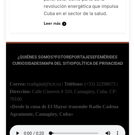
revolución energética que impulsa
Cuba en el sector de la salud.
Leer más
¿QUIÉNES SOMOS?
FOTOREPORTAJES
EFEMÉRIDES
CURIOSIDADES
MAPA DEL SITIO
POLÍTICA DE PRIVACIDAD
Correo:
rcadigital@icrt.cu
|
Teléfono:
(+53) 32298673
|
Dirección:
Calle Cisneros # 310, Camagüey, Cuba.
CP:
70100.
«Desde la cuna de El Mayor transmite Radio Cadena
Agramonte, Camagüey, Cuba»