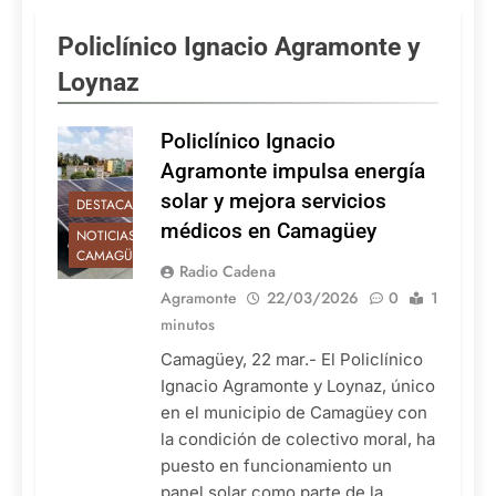
Policlínico Ignacio Agramonte y
Loynaz
Policlínico Ignacio
Agramonte impulsa energía
solar y mejora servicios
DESTACADAS
médicos en Camagüey
NOTICIAS DE
CAMAGÜEY
Radio Cadena
Agramonte
22/03/2026
0
1
minutos
Camagüey, 22 mar.- El Policlínico
Ignacio Agramonte y Loynaz, único
en el municipio de Camagüey con
la condición de colectivo moral, ha
puesto en funcionamiento un
panel solar como parte de la